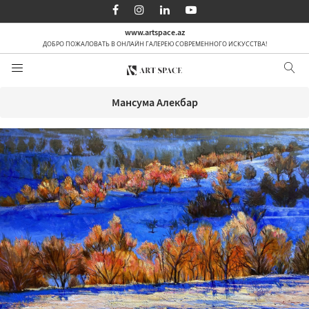
AZ
EN
RU
www.artspace.az
ДОБРО ПОЖАЛОВАТЬ В ОНЛАЙН ГАЛЕРЕЮ СОВРЕМЕННОГО ИСКУССТВА!
Главная страница
О нас
Мансума Алекбар
Категории
По заказу
СМИ
Контакт