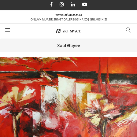
AZ
EN
RU
www.artspace.az
ONLAYN MÜASİR SƏNƏT QALEREYASINA XOŞ GƏLMİSİNİZ!
Ana səhifə
Haqqımızda
Xəlil Əliyev
Kateqoriyalar
Sifarişlə
Media
Əlaqə