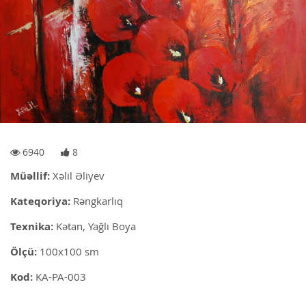
6940
8
Müəllif:
Xəlil Əliyev
Kateqoriya:
Rəngkarlıq
Texnika:
Kətan, Yağlı Boya
Ölçü:
100x100 sm
Kod:
KA-PA-003