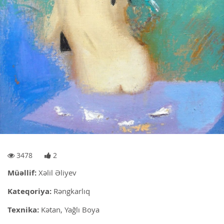
3478
2
Müəllif:
Xəlil Əliyev
Kateqoriya:
Rəngkarlıq
Texnika:
Kətan, Yağlı Boya