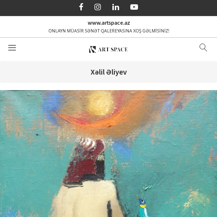
AZ
EN
RU
www.artspace.az
ONLAYN MÜASİR SƏNƏT QALEREYASINA XOŞ GƏLMİSİNİZ!
Ana səhifə
Haqqımızda
Xəlil Əliyev
Kateqoriyalar
Sifarişlə
Media
Əlaqə