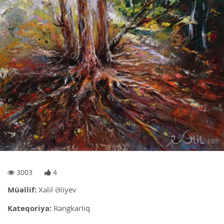
3003
4
Müəllif:
Xəlil Əliyev
Kateqoriya:
Rəngkarlıq