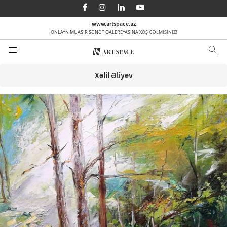
AZ
EN
RU
www.artspace.az
ONLAYN MÜASİR SƏNƏT QALEREYASINA XOŞ GƏLMİSİNİZ!
Ana səhifə
Haqqımızda
Xəlil Əliyev
Kateqoriyalar
Sifarişlə
Media
Əlaqə