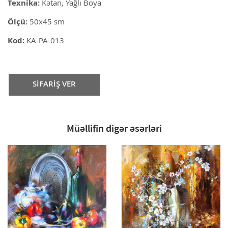
Texnika:
Kətan, Yağlı Boya
Ölçü:
50x45 sm
Kod:
KA-PA-013
SİFARİŞ VER
Müəllifin digər əsərləri