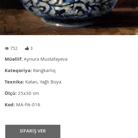
752
3
Müəllif:
Aynurə Mustafayeva
Kateqoriya:
Rəngkarlıq
Texnika:
Kətan, Yağlı Boya
Ölçü:
25x30 sm
Kod:
MA-PA-016
SİFARİŞ VER