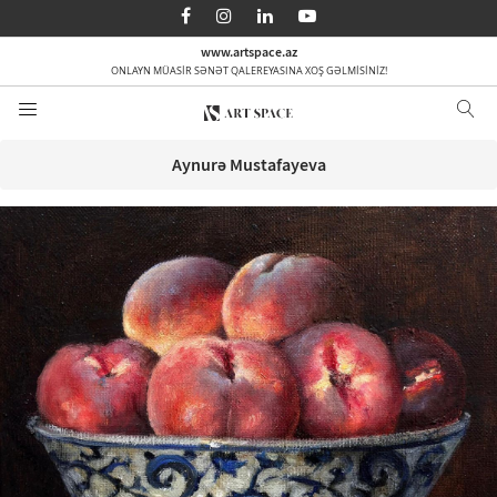
AZ
EN
RU
www.artspace.az
ONLAYN MÜASİR SƏNƏT QALEREYASINA XOŞ GƏLMİSİNİZ!
Ana səhifə
Haqqımızda
Aynurə Mustafayeva
Kateqoriyalar
Sifarişlə
Media
Əlaqə