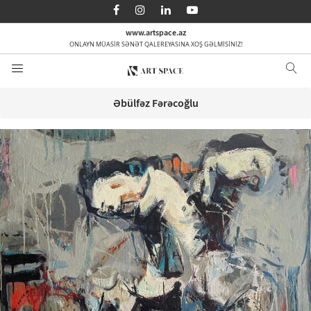
AZ
EN
RU
www.artspace.az
ONLAYN MÜASİR SƏNƏT QALEREYASINA XOŞ GƏLMİSİNİZ!
Ana səhifə
Haqqımızda
Əbülfəz Fərəcoğlu
Kateqoriyalar
Sifarişlə
Media
Əlaqə