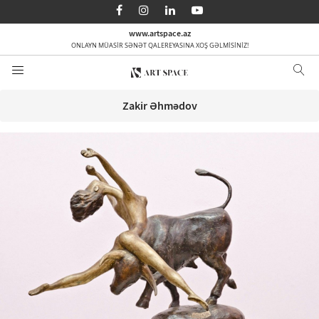
AZ
EN
RU
www.artspace.az
ONLAYN MÜASİR SƏNƏT QALEREYASINA XOŞ GƏLMİSİNİZ!
Ana səhifə
Haqqımızda
Zakir Əhmədov
Kateqoriyalar
Sifarişlə
Media
Əlaqə