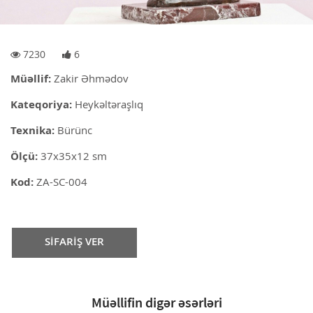
7230
6
Müəllif:
Zakir Əhmədov
Kateqoriya:
Heykəltəraşlıq
Texnika:
Bürünc
Ölçü:
37x35x12 sm
Kod:
ZA-SC-004
SİFARİŞ VER
Müəllifin digər əsərləri