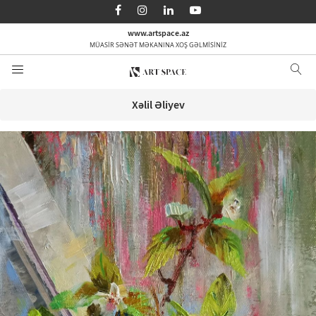
AZ
EN
RU
www.artspace.az
MÜASİR SƏNƏT MƏKANINA XOŞ GƏLMİSİNİZ
Ana səhifə
Haqqımızda
Xəlil Əliyev
Kateqoriyalar
Sifarişlə
Media
Əlaqə