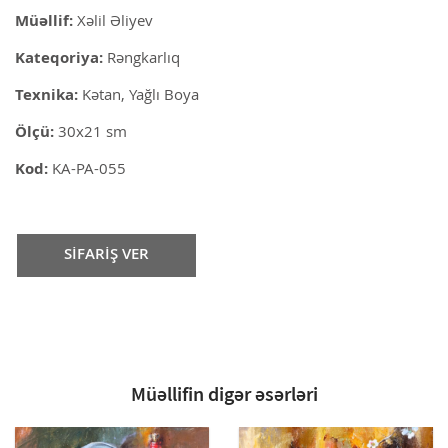
Müəllif:
Xəlil Əliyev
Kateqoriya:
Rəngkarlıq
Texnika:
Kətan, Yağlı Boya
Ölçü:
30x21 sm
Kod:
KA-PA-055
SİFARİŞ VER
Müəllifin digər əsərləri