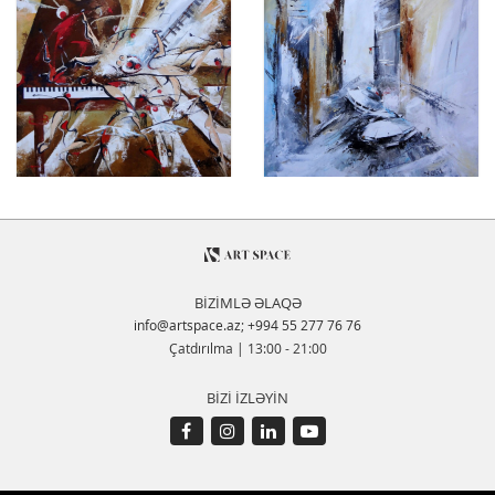
BİZİMLƏ ƏLAQƏ
info@artspace.az
;
+994 55 277 76 76
Çatdırılma | 13:00 - 21:00
BİZİ İZLƏYİN