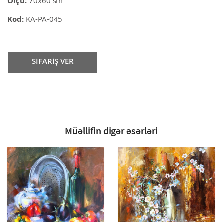
Ölçü:
70x60 sm
Kod:
KA-PA-045
SİFARİŞ VER
Müəllifin digər əsərləri