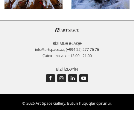
BİZİMLƏ ƏLAQƏ
info@artspace.az
;
(+994 55) 277 76 76
Çatdırılma vaxtı: 13.00 - 21.00
BİZİ İZLƏYİN
© 2026 Art Space Gallery. Bütün hüquqlar qorunur.