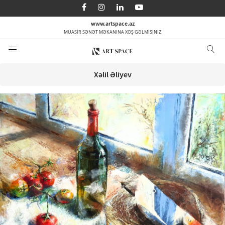
AZ
EN
RU
www.artspace.az
MÜASİR SƏNƏT MƏKANINA XOŞ GƏLMİSİNİZ
Ana səhifə
Haqqımızda
Xəlil Əliyev
Kateqoriyalar
Sifarişlə
Media
Əlaqə